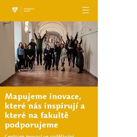
Mapujeme inovace,
které nás inspirují a
které na fakultě
podporujeme