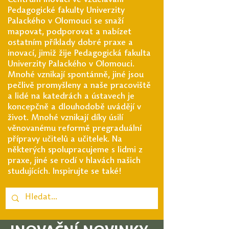
Centrum inovací ve vzdělávání
Pedagogické fakulty Univerzity
Palackého v Olomouci se snaží
mapovat, podporovat a nabízet
ostatním příklady dobré praxe a
inovací, jimiž žije Pedagogická fakulta
Univerzity Palackého v Olomouci.
Mnohé vznikají spontánně, jiné jsou
pečlivě promyšleny a naše pracoviště
a lidé na katedrách a ústavech je
koncepčně a dlouhodobě uvádějí v
život. Mnohé vznikají díky úsilí
věnovanému reformě pregraduální
přípravy učitelů a učitelek. Na
některých spolupracujeme s lidmi z
praxe, jiné se rodí v hlavách našich
studujících. Inspirujte se také!