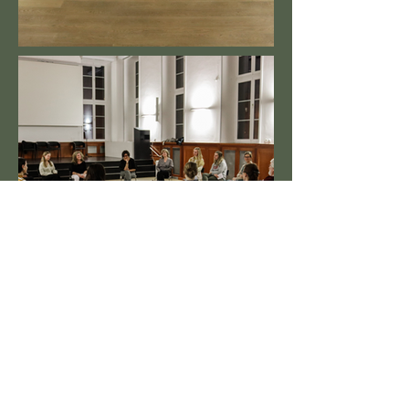
Nápady, projekty a inovace
našich studujících
prezentované na Mozaice
poznání