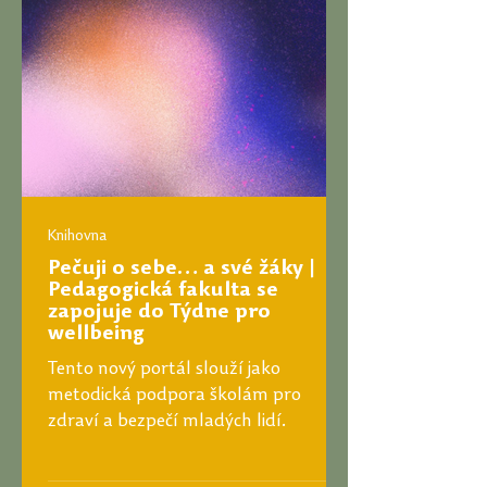
Knihovna
Pečuji o sebe… a své žáky |
Pedagogická fakulta se
zapojuje do Týdne pro
wellbeing
Tento nový portál slouží jako
metodická podpora školám pro
zdraví a bezpečí mladých lidí.