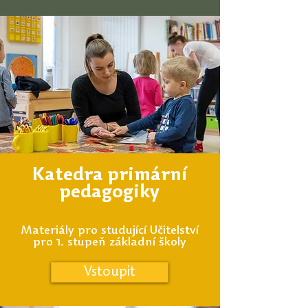
Katedra primární
pedagogiky
Materiály pro studující Učitelství
pro 1. stupeň základní školy
Vstoupit