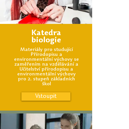
Katedra
biologie
Materiály pro studující
Přírodopisu a
environmentální výchovy se
zaměřením na vzdělávání a
Učitelství přírodopisu a
environmentální výchovy
pro 2. stupeň základních
škol
Vstoupit