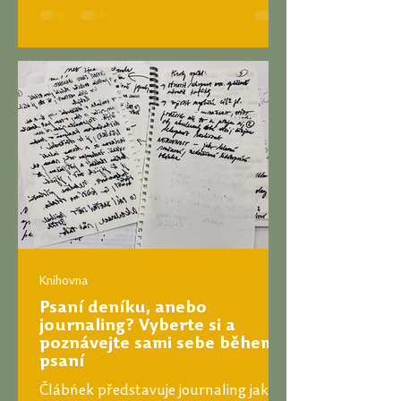
Knihovna
Psaní deníku, anebo
journaling? Vyberte si a
poznávejte sami sebe během
psaní
Člábńek představuje journaling jako