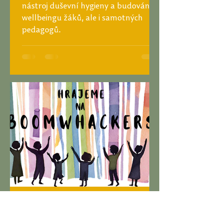
nástroj duševní hygieny a budování
wellbeingu žáků, ale i samotných
pedagogů.
Knihovna
Studentka hudební výchovy