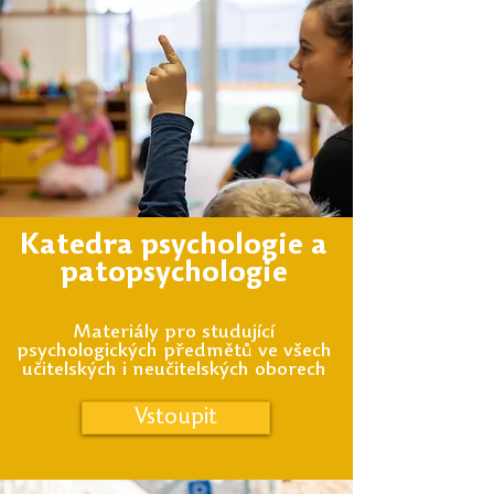
Katedra psychologie a
patopsychologie
Materiály pro studující
psychologických předmětů ve všech
učitelských i neučitelských oborech
Vstoupit