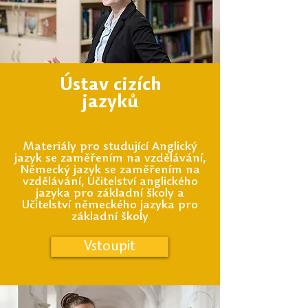
Ústav cizích
jazyků
Materiály pro studující Anglický
jazyk se zaměřením na vzdělávání,
Německý jazyk se zaměřením na
vzdělávání, Učitelství anglického
jazyka pro základní školy a
Učitelství německého jazyka pro
základní školy
Vstoupit