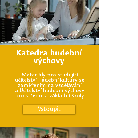
Katedra hudební
výchovy
Materiály pro studující
učitelství
Hudební kultury se
zaměřením na vzdělávání
a
Učitelství hudební výchovy
pro střední a základní školy
Vstoupit