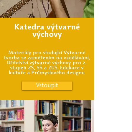
Katedra výtvarné
výchovy
Materiály pro studující Výtvarné
tvorba se zaměřením na vzdělávání,
Učitelství výtvarné výchovy pro 2.
stupeň ZŠ, SŠ a ZUŠ, Edukace v
kultuře a Průmyslového designu
Vstoupit