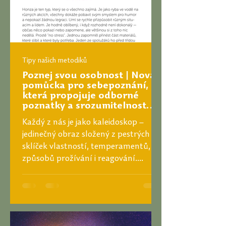
Tipy našich metodiků
Poznej svou osobnost | Nová
pomůcka pro sebepoznání,
která propojuje odborné
poznatky a srozumitelnost
pro dospívající
Každý z nás je jako kaleidoskop –
jedinečný obraz složený z pestrých
sklíček vlastností, temperamentů,
způsobů prožívání i reagování....