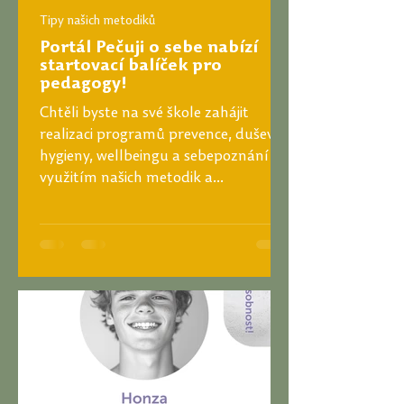
Tipy našich metodiků
Portál Pečuji o sebe nabízí
startovací balíček pro
pedagogy!
Chtěli byste na své škole zahájit
realizaci programů prevence, duševní
hygieny, wellbeingu a sebepoznání s
využitím našich metodik a...