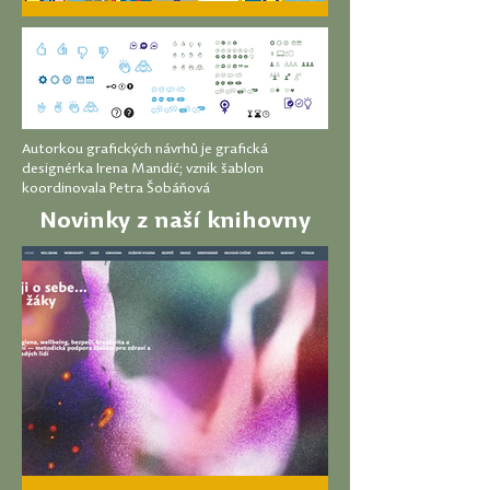
Autorkou grafických návrhů je grafická
designérka Irena Mandić; vznik šablon
koordinovala Petra Šobáňová
Novinky z naší knihovny