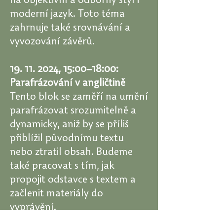
na objektivní a odborný styl i
moderní jazyk. Toto téma
zahrnuje také srovnávání a
vyvozování závěrů.
19. 11. 2024
, 15:00–18:00:
Parafrázování v angličtině
Tento blok se zaměří na umění
parafrázovat srozumitelně a
dynamicky, aniž by se příliš
přiblížil původnímu textu
nebo ztratil obsah. Budeme
také pracovat s tím, jak
propojit odstavce s textem a
začlenit materiály do
vyprávění.