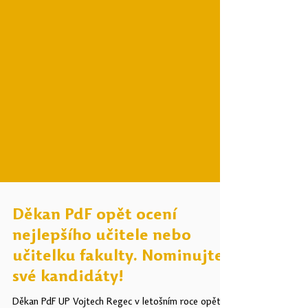
Děkan PdF opět ocení
nejlepšího učitele nebo
učitelku fakulty. Nominujte