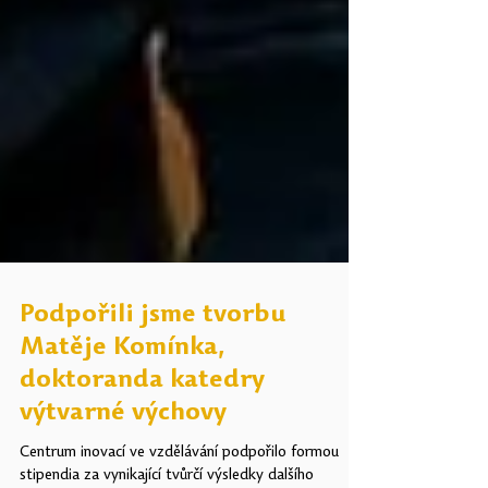
Podpořili jsme tvorbu
Matěje Komínka,