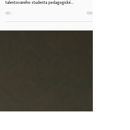
doktoranda katedry
výtvarné výchovy
Centrum inovací ve vzdělávání podpořilo formou
stipendia za vynikající tvůrčí výsledky dalšího
talentovaného studenta pedagogické...