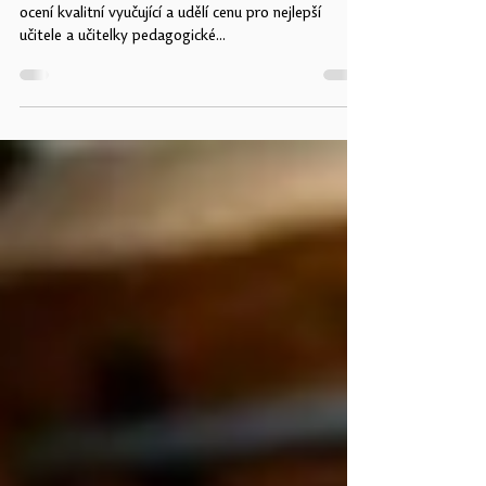
své kandidáty!
Děkan PdF UP Vojtech Regec v letošním roce opět
ocení kvalitní vyučující a udělí cenu pro nejlepší
učitele a učitelky pedagogické...