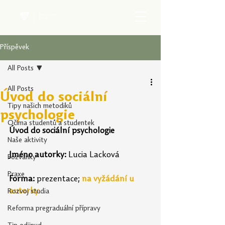
Příspěvek
All Posts
All Posts
Úvod do sociální
Tipy našich metodiků
psychologie
Očima studentů a studentek
Úvod do sociální psychologie
Naše aktivity
Jméno autorky:
 Lucia Lacková
Pozvánky
Praxe
Forma:
 prezentace;
na vyžádání u 
autorky
Rozvoj studia
Reforma pregraduální přípravy