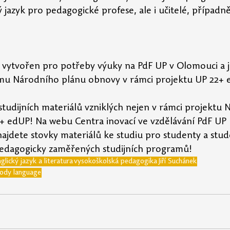
ý jazyk pro pedagogické profese, ale i učitelé, případně
yl vytvořen pro potřeby výuky na PdF UP v Olomouci a j
u Národního plánu obnovy v rámci projektu UP 22+ 
studijních materiálů vzniklých nejen v rámci projektu 
+ edUP! Na webu Centra inovací ve vzdělávání PdF UP 
najdete stovky materiálů ke studiu pro studenty a stud
h pedagogicky zaměřených studijních programů!
glický jazyk a literatura
vysokoškolská pedagogika
Jiří Suchánek
Body language