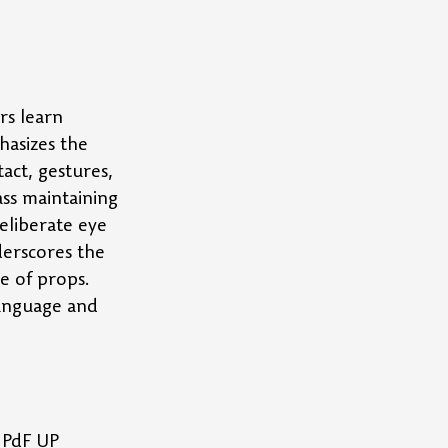
rs learn 
hasizes the 
act, gestures, 
ss maintaining 
eliberate eye 
erscores the 
e of props. 
language and 
 PdF UP 