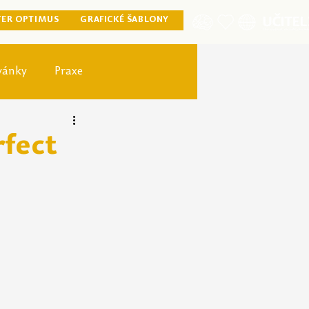
TER OPTIMUS
GRAFICKÉ ŠABLONY
vánky
Praxe
ister optimus
rfect