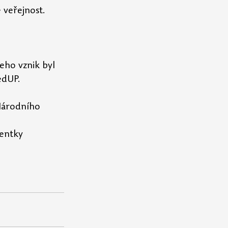
 veřejnost. 
eho vznik byl 
edUP.
Národního 
entky 