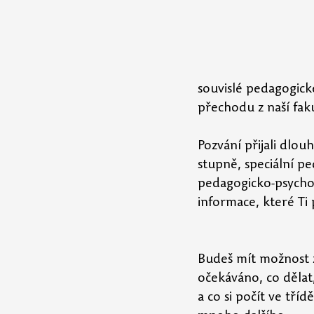
souvislé pedagogické
přechodu z naší fak
Pozvání přijali dlo
stupně, speciální p
pedagogicko-psychol
informace, které Ti
Budeš mít možnost z
očekáváno, co dělat
a co si počít ve tří