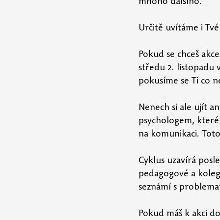
mnoho dalšího.
Určitě uvítáme i Tv
Pokud se chceš akce 
středu 2. listopadu
pokusíme se Ti co n
Nenech si ale ujít 
psychologem, které 
na komunikaci. Toto 
Cyklus uzavírá posle
pedagogové a kolegy
seznámí s problemati
Pokud máš k akci do