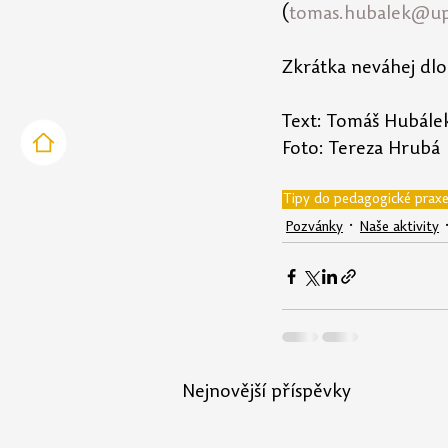
(
tomas.hubalek@up
Zkrátka neváhej dlo
Text: Tomáš Hubále
Foto: Tereza Hrubá
Tipy do pedagogické prax
Pozvánky
Naše aktivity
Nejnovější příspěvky