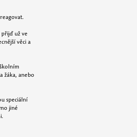
 reagovat.
 přijď už ve 
nější věci a 
školním 
a žáka, anebo 
u speciální 
mo jiné 
i.