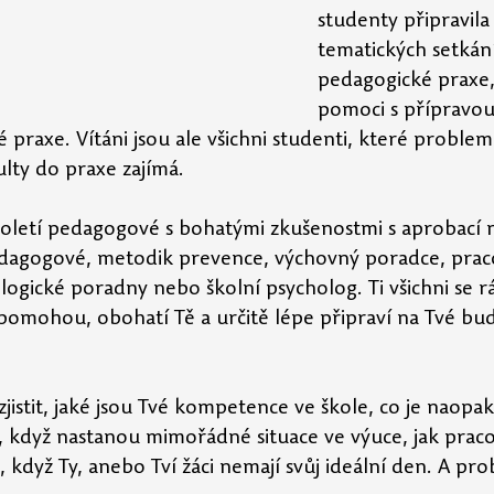
studenty připravila 
tematických setkání
pedagogické praxe, 
pomoci s přípravou
 praxe. Vítáni jsou ale všichni studenti, které problem
ulty do praxe zajímá.
uholetí pedagogové s bohatými zkušenostmi s aprobací 
edagogové, metodik prevence, výchovný poradce, prac
ogické poradny nebo školní psycholog. Ti všichni se rá
 pomohou, obohatí Tě a určitě lépe připraví na Tvé bud
jistit, jaké jsou Tvé kompetence ve škole, co je naopa
, když nastanou mimořádné situace ve výuce, jak praco
dě, když Ty, anebo Tví žáci nemají svůj ideální den. A pr