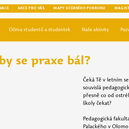
VACE
AKCE PRO VÁS
MAPY UČEBNÍHO POKROKU
MAGIS
Očima studentů a studentek
Naše aktivity
Poz
egraduální přípravy
Tip odjinud
Knihovna
Mag
by se praxe bál?
Čeká Tě v letním s
souvislá pedagogick
přesně co od ostré
školy čekat? 
Pedagogická fakulta
Palackého v Olomouc