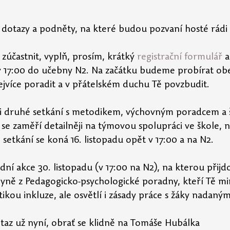
é dotazy a podněty, na které budou pozvaní hosté rádi
zúčastnit, vyplň, prosím, krátký 
registrační formulář
 a
 v 17:00 do učebny N2. Na začátku budeme probírat obec
ejvíce poradit a v přátelském duchu Tě povzbudit. 
ani druhé setkání s metodikem, výchovným poradcem a 
se zaměří detailněji na týmovou spolupráci ve škole, n
setkání se koná 16. listopadu opět v 17:00 a na N2.
dní akce 30. listopadu (v 17:00 na N2), na kterou přijdo
ně z Pedagogicko-psychologické poradny, kteří Tě mi
kou inkluze, ale osvětlí i zásady práce s žáky nadaným
taz už nyní, obrať se klidně na Tomáše Hubálka 