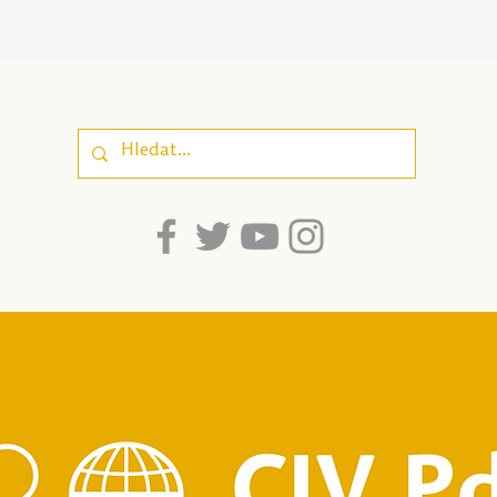
Vyhlášení interní
Udrž
grantové soutěže na
kaž
podporu inovací a kvality
udrž
studia na PdF UP v roce
2026