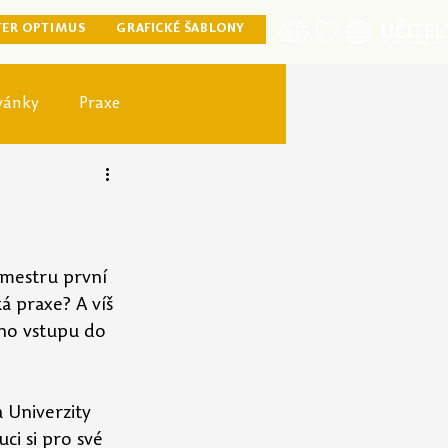
TER OPTIMUS
GRAFICKÉ ŠABLONY
vánky
Praxe
ister optimus
emestru první 
á praxe? A víš 
ho vstupu do 
 Univerzity 
i si pro své 