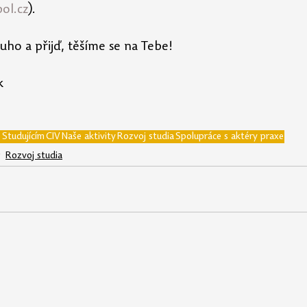
ol.cz
).
uho a přijď, těšíme se na Tebe!
k
e
Studujícím
CIV
Naše aktivity
Rozvoj studia
Spolupráce s aktéry praxe
Rozvoj studia