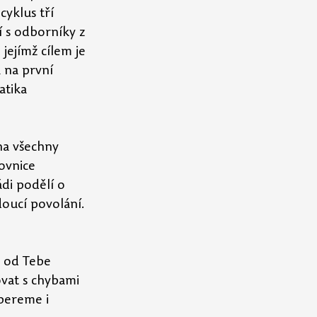
cyklus tří 
 s odborníky z 
jejímž cílem je 
 na první 
atika 
na všechny 
ovnice 
di podělí o 
oucí povolání. 
k od Tebe 
vat s chybami 
obereme i 