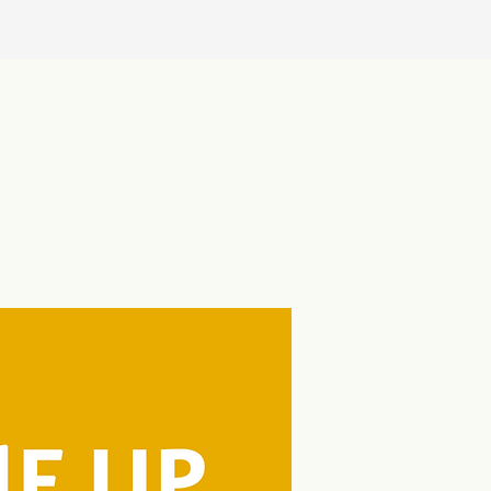
itelnost ve výuce od
dodenních návyků k
itelným financím