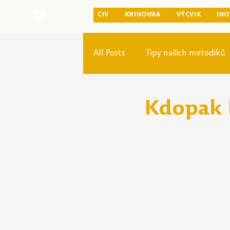
CIV
KNIHOVNA
VÝCVIK
INO
All Posts
Tipy našich metodiků
Rozvoj studia
Reforma pr
Kdopak 