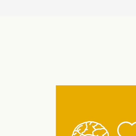
Pedagogická fakulta
připravuje nový výcvik
pro budoucí učitele a
učitelky. Pilotní ověření
proběhne už na podzim
2026