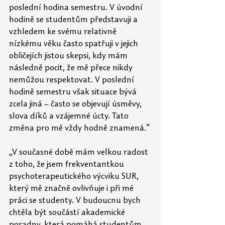
poslední hodina semestru. V úvodní 
hodině se studentům představuji a 
vzhledem ke svému relativně 
nízkému věku často spatřuji v jejich 
obličejích jistou skepsi, kdy mám 
následně pocit, že mě přece nikdy 
nemůžou respektovat. V poslední 
hodině semestru však situace bývá 
zcela jiná – často se objevují úsměvy, 
slova díků a vzájemné úcty. Tato 
změna pro mě vždy hodně znamená.“ 
„V současné době mám velkou radost 
z toho, že jsem frekventantkou 
psychoterapeutického výcviku SUR, 
který mě značně ovlivňuje i při mé 
práci se studenty. V budoucnu bych 
chtěla být součástí akademické 
poradny, která pomáhá studentům 