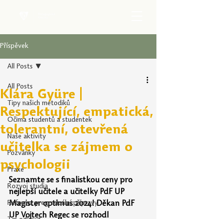
Příspěvek
All Posts
All Posts
Klára Gyüre |
Tipy našich metodiků
Respektující, empatická,
Očima studentů a studentek
tolerantní, otevřená
Naše aktivity
učitelka se zájmem o
Pozvánky
psychologii
Praxe
Seznamte se s finalistkou ceny pro 
Rozvoj studia
nejlepší učitele a učitelky PdF UP 
Reforma pregraduální přípravy
Magister optimus 2024! Děkan PdF 
UP Vojtech Regec se rozhodl 