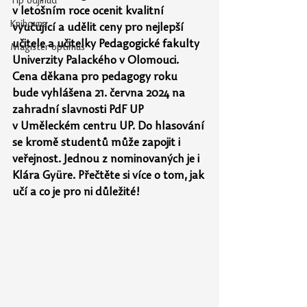
Tip odjinud
v letošním roce ocenit kvalitní 
Knihovna
vyučující a udělit ceny pro nejlepší 
učitele a učitelky Pedagogické fakulty 
Magister optimus
Univerzity Palackého v Olomouci. 
Cena děkana pro pedagogy roku 
bude vyhlášena 21. června 2024 na 
zahradní slavnosti PdF UP 
v Uměleckém centru UP. Do hlasování 
se kromě studentů může zapojit i 
veřejnost. Jednou z nominovaných je i 
Klára Gyüre. Přečtěte si více o tom, jak 
učí a co je pro ni důležité!