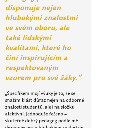
disponuje nejen 
hlubokými znalostmi 
ve svém oboru, ale 
také lidskými 
kvalitami, které ho 
činí inspirujícím a 
respektovaným 
vzorem pro své žáky.“
„Specifikem mojí výuky je to, že se 
snažím klást důraz nejen na odborné 
znalosti studentů, ale i na složku 
afektivní. Jednoduše řečeno – 
skutečně dobrý pedagog podle mě 
disponuje nejen hlubokými znalostmi 