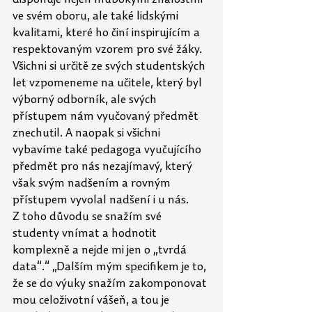
ve svém oboru, ale také lidskými 
kvalitami, které ho činí inspirujícím a 
respektovaným vzorem pro své žáky. 
Všichni si určitě ze svých studentských 
let vzpomeneme na učitele, který byl 
výborný odborník, ale svých 
přístupem nám vyučovaný předmět 
znechutil. A naopak si všichni 
vybavíme také pedagoga vyučujícího 
předmět pro nás nezajímavý, který 
však svým nadšením a rovným 
přístupem vyvolal nadšení i u nás. 
Z toho důvodu se snažím své 
studenty vnímat a hodnotit 
komplexně a nejde mi jen o „tvrdá 
data“.“ „Dalším mým specifikem je to, 
že se do výuky snažím zakomponovat 
mou celoživotní vášeň, a tou je 