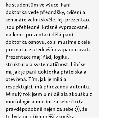
ke studentům ve výuce. Paní 
doktorka vede přednášky, cvičení a 
semináře velmi skvěle. Její prezentace 
jsou přehledné, krásně vypracované, 
na konci prezentací dělá paní 
doktorka osnovu, co si musíme z celé 
prezentace především zapamatovat. 
Prezentace mají řád, logiku, 
strukturu a systematičnost. Líbí se 
mi, jak je paní doktorka přátelská a 
otevřená. Tím, jak je milá a 
respektující, má přirozenou autoritu. 
Minulý rok jsem u ní dělala zkoušku z 
morfologie a musím za sebe říci (a 
pravděpodobně nejen za sebe :)), že 
to byla nejpříjemnější zkouška, 
kterou jsem zažila za celý svůj 
studentský život. Přirovnala bych to k 