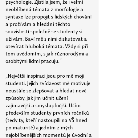
psychologie. Zjistila jsem, že i velmi 
neoblíbená témata z morfologie a 
syntaxe lze propojit s lidských chování 
a prožívám a hledání těchto 
souvislostí společně se studenty si 
užívám. Baví mě s nimi diskutovat a 
otevírat hluboká témata. Vždy si při 
tom uvědomím, s jak různorodými a 
osobitými lidmi pracuju.“
„Největší inspirací jsou pro mě moji 
studenti. Jejich zvídavost mě motivuje 
neustále se zlepšovat a hledat nové 
způsoby, jak jim učinit učení 
zajímavější a smysluplnější. Učím 
především studenty prvních ročníků 
(tedy ty, kteří nastoupili na VŠ hned 
po maturitě) a jedním z mých 
nejoblíbenějších momentů je úvodní a 