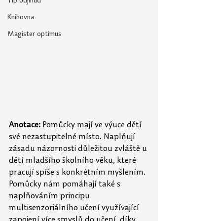
Tip odjinud
Knihovna
Magister optimus
Anotace: 
Pomůcky mají ve výuce dětí 
své nezastupitelné místo. Naplňují 
zásadu názornosti důležitou zvláště u 
dětí mladšího školního věku, které 
pracují spíše s konkrétním myšlením. 
Pomůcky nám pomáhají také s 
naplňováním principu 
multisenzoriálního učení využívající 
zapojení více smyslů do učení, díky 