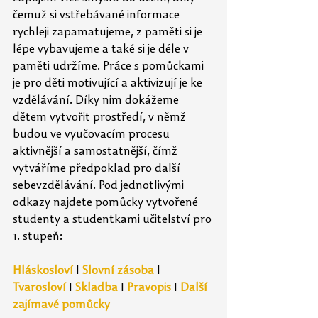
čemuž si vstřebávané informace 
rychleji zapamatujeme, z paměti si je 
lépe vybavujeme a také si je déle v 
paměti udržíme. Práce s pomůckami 
je pro děti motivující a aktivizují je ke 
vzdělávání. Díky nim dokážeme 
dětem vytvořit prostředí, v němž 
budou ve vyučovacím procesu 
aktivnější a samostatnější, čímž 
vytváříme předpoklad pro další 
sebevzdělávání. Pod jednotlivými 
odkazy najdete pomůcky vytvořené 
studenty a studentkami učitelství pro 
1. stupeň:
Hláskosloví
 I 
Slovní zásoba
 I 
Tvarosloví
 I 
Skladba
 I 
Pravopis
 I 
Další 
zajímavé pomůcky