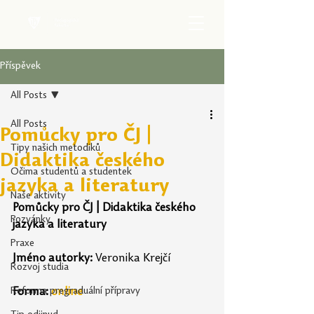
Příspěvek
All Posts
All Posts
Pomůcky pro ČJ |
Tipy našich metodiků
Didaktika českého
Očima studentů a studentek
jazyka a literatury
Naše aktivity
Pomůcky pro ČJ | Didaktika českého 
Pozvánky
jazyka a literatury
Praxe
Jméno autorky:
 Veronika Krejčí
Rozvoj studia
Reforma pregraduální přípravy
Forma:
online