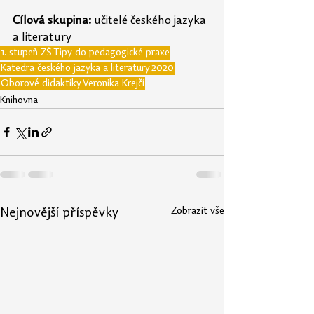
Cílová skupina:
 učitelé českého jazyka 
a literatury
1. stupeň ZŠ
Tipy do pedagogické praxe
Katedra českého jazyka a literatury
2020
Oborové didaktiky
Veronika Krejčí
Knihovna
Zobrazit vše
Nejnovější příspěvky