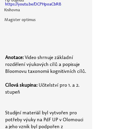
Tip odjinud
https://youtu.be/DCPHpoaCbR8
Knihovna
Magister optimus
Anotace:
 Video shrnuje základní 
rozdělení výukových cílů a popisuje 
Bloomovu taxonomii kognitivních cílů.
Cílová skupina:
 Učitelství pro 1. a 2. 
stupeň
Studijní materiál byl vytvořen pro 
potřeby výuky na PdF UP v Olomouci 
a jeho vznik byl podpořen z 