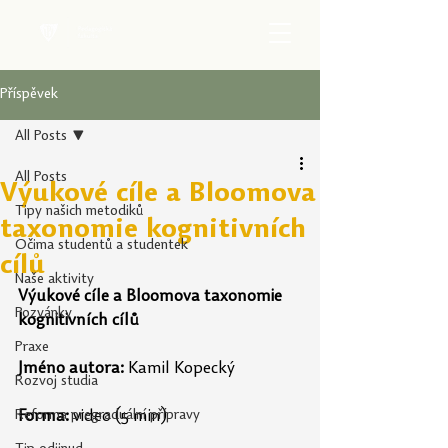
Příspěvek
All Posts
All Posts
Výukové cíle a Bloomova
Tipy našich metodiků
taxonomie kognitivních
Očima studentů a studentek
cílů
Naše aktivity
Výukové cíle a Bloomova taxonomie 
Pozvánky
kognitivních cílů
Praxe
Jméno autora:
 Kamil Kopecký
Rozvoj studia
Reforma pregraduální přípravy
Forma:
 video (5 min)