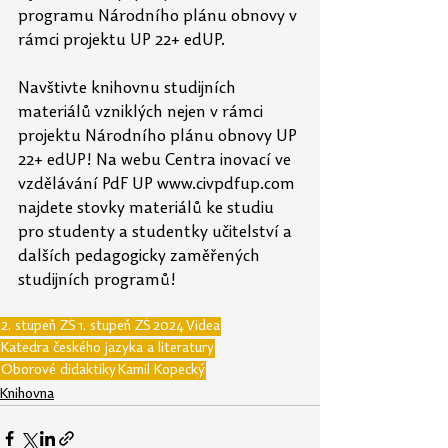
programu Národního plánu obnovy v 
rámci projektu UP 22+ edUP.
Navštivte knihovnu studijních 
materiálů vzniklých nejen v rámci 
projektu Národního plánu obnovy UP 
22+ edUP! Na webu Centra inovací ve 
vzdělávání PdF UP www.civpdfup.com 
najdete stovky materiálů ke studiu 
pro studenty a studentky učitelství a 
dalších pedagogicky zaměřených 
studijních programů!
2. stupeň ZŠ
1. stupeň ZŠ
2024
Videa
Katedra českého jazyka a literatury
Oborové didaktiky
Kamil Kopecký
Knihovna