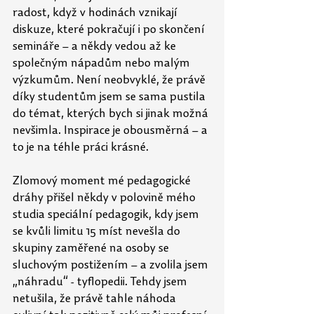
radost, když v hodinách vznikají 
diskuze, které pokračují i po skončení 
semináře – a někdy vedou až ke 
společným nápadům nebo malým 
výzkumům. Není neobvyklé, že právě 
díky studentům jsem se sama pustila 
do témat, kterých bych si jinak možná 
nevšimla. Inspirace je obousměrná – a 
to je na téhle práci krásné.
Zlomový moment mé pedagogické 
dráhy přišel někdy v polovině mého 
studia speciální pedagogik, kdy jsem 
se kvůli limitu 15 míst nevešla do 
skupiny zaměřené na osoby se 
sluchovým postižením – a zvolila jsem 
„náhradu“ - tyflopedii. Tehdy jsem 
netušila, že právě tahle náhoda 