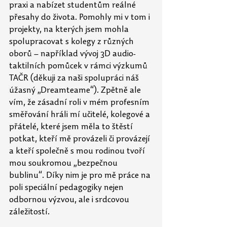
praxi a nabízet studentům reálné 
přesahy do života. Pomohly mi v tom i 
projekty, na kterých jsem mohla 
spolupracovat s kolegy z různých 
oborů – například vývoj 3D audio-
taktilních pomůcek v rámci výzkumů 
TAČR (děkuji za naši spolupráci náš 
úžasný „Dreamteame“). Zpětně ale 
vím, že zásadní roli v mém profesním 
směřování hráli mí učitelé, kolegové a 
přátelé, které jsem měla to štěstí 
potkat, kteří mě provázeli či provázejí 
a kteří společně s mou rodinou tvoří 
mou soukromou „bezpečnou 
bublinu“. Díky nim je pro mě práce na 
poli speciální pedagogiky nejen 
odbornou výzvou, ale i srdcovou 
záležitostí.