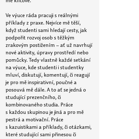
mě klíčové.
Ve výuce ráda pracuji s reálnými 
příklady z praxe. Nejvíce mě těší, 
když studenti sami hledají cesty, jak 
podpořit rozvoj osob s těžkým 
zrakovým postižením – ať už navrhují 
nové aktivity, úpravy prostředí nebo 
pomůcky. Tedy vlastně každé setkání 
na výuce, kde studenti i studentky 
mluví, diskutují, komentují, či reagují 
je pro mě inspirativní, poučné a 
posouvá mě dále. A to ať se jedná o 
studující prezenčního, či 
kombinovaného studia. Práce 
s každou skupinou je jiná a pro mě 
pestrá a motivační. Práce 
s kazuistikami a příklady, či otázkami, 
které studující sami přinesou či 