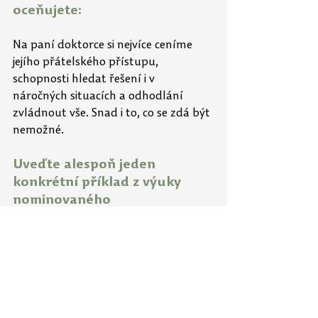
oceňujete:
Na paní doktorce si nejvíce ceníme 
jejího přátelského přístupu, 
schopnosti hledat řešení i v 
náročných situacích a odhodlání 
zvládnout vše. Snad i to, co se zdá být 
nemožné.
Uveďte alespoň jeden 
konkrétní příklad z výuky 
nominovaného 
učitele/učitelky, který by mohl 
inspirovat ostatní:
Jedním inspirativním příkladem z 
výuky paní doktorky je její schopnost 
přenášet zkušenosti z praxe do výuky 