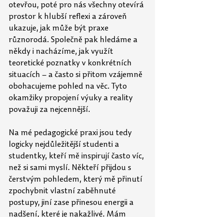
otevřou, poté pro nás všechny otevírá 
prostor k hlubší reflexi a zároveň 
ukazuje, jak může být praxe 
různorodá. Společně pak hledáme a 
někdy i nacházíme, jak využít 
teoretické poznatky v konkrétních 
situacích – a často si přitom vzájemně 
obohacujeme pohled na věc. Tyto 
okamžiky propojení výuky a reality 
považuji za nejcennější.
Na mé pedagogické praxi jsou tedy 
logicky nejdůležitější studenti a 
studentky, kteří mě inspirují často víc, 
než si sami myslí. Někteří přijdou s 
čerstvým pohledem, který mě přinutí 
zpochybnit vlastní zaběhnuté 
postupy, jiní zase přinesou energii a 
nadšení, které je nakažlivé. Mám 