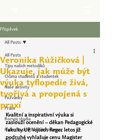
Příspěvek
All Posts
All Posts
Veronika Růžičková |
Tipy našich metodiků
Ukazuje, jak může být
Očima studentů a studentek
výuka tyflopedie živá,
Naše aktivity
tvořivá a propojená s
Pozvánky
praxí
Praxe
Kvalitní a inspirativní výuka si 
Rozvoj studia
zaslouží ocenění – děkan Pedagogické 
Reforma pregraduální přípravy
fakulty UP Vojtech Regec letos již 
podruhé vyhlašuje cenu Magister 