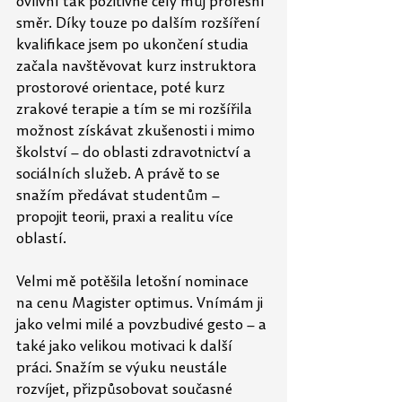
ovlivní tak pozitivně celý můj profesní 
směr. Díky touze po dalším rozšíření 
kvalifikace jsem po ukončení studia 
začala navštěvovat kurz instruktora 
prostorové orientace, poté kurz 
zrakové terapie a tím se mi rozšířila 
možnost získávat zkušenosti i mimo 
školství – do oblasti zdravotnictví a 
sociálních služeb. A právě to se 
snažím předávat studentům – 
propojit teorii, praxi a realitu více 
oblastí.
Velmi mě potěšila letošní nominace 
na cenu Magister optimus. Vnímám ji 
jako velmi milé a povzbudivé gesto – a 
také jako velikou motivaci k další 
práci. Snažím se výuku neustále 
rozvíjet, přizpůsobovat současné 