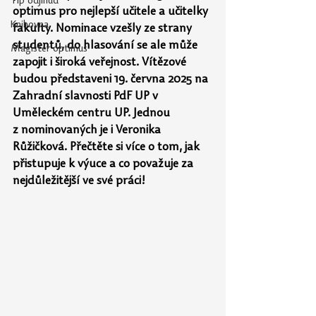
Tip odjinud
optimus pro nejlepší učitele a učitelky 
Knihovna
fakulty. Nominace vzešly ze strany 
studentů, do hlasování se ale může 
Magister optimus
zapojit i široká veřejnost. Vítězové 
budou představeni 19. června 2025 na 
Zahradní slavnosti PdF UP v 
Uměleckém centru UP. Jednou 
z nominovaných je i Veronika 
Růžičková. Přečtěte si více o tom, jak 
přistupuje k výuce a co považuje za 
nejdůležitější ve své práci!