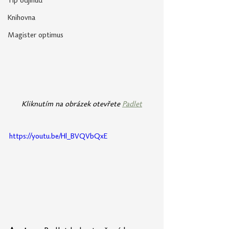
Tip odjinud
Knihovna
Magister optimus
Kliknutím na obrázek otevřete 
Padlet
https://youtu.be/Hl_BVQVbQxE