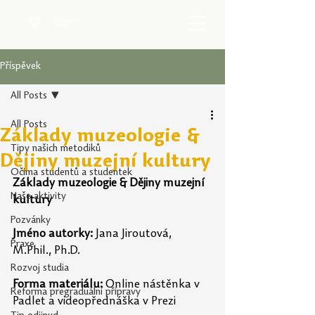
Příspěvek
All Posts
All Posts
Základy muzeologie &
Tipy našich metodiků
Dějiny muzejní kultury
Očima studentů a studentek
Základy muzeologie & Dějiny muzejní 
Naše aktivity
kultury
Pozvánky
Jméno autorky:
 Jana Jiroutová, 
Praxe
M.Phil., Ph.D.
Rozvoj studia
Forma materiálu: 
Online nástěnka v 
Reforma pregraduální přípravy
Padlet a videopřednáška v Prezi