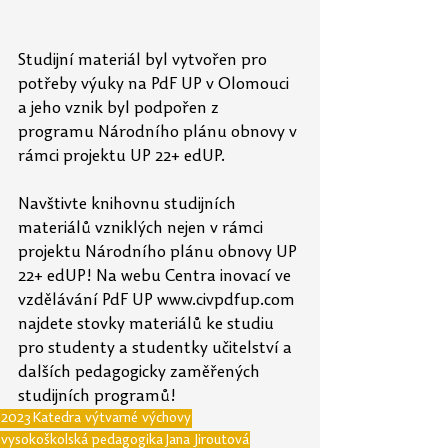
Studijní materiál byl vytvořen pro 
potřeby výuky na PdF UP v Olomouci 
a jeho vznik byl podpořen z 
programu Národního plánu obnovy v 
rámci projektu UP 22+ edUP.
Navštivte knihovnu studijních 
materiálů vzniklých nejen v rámci 
projektu Národního plánu obnovy UP 
22+ edUP! Na webu Centra inovací ve 
vzdělávání PdF UP www.civpdfup.com 
najdete stovky materiálů ke studiu 
pro studenty a studentky učitelství a 
dalších pedagogicky zaměřených 
studijních programů!
2023
Katedra výtvarné výchovy
vysokoškolská pedagogika
Jana Jiroutová