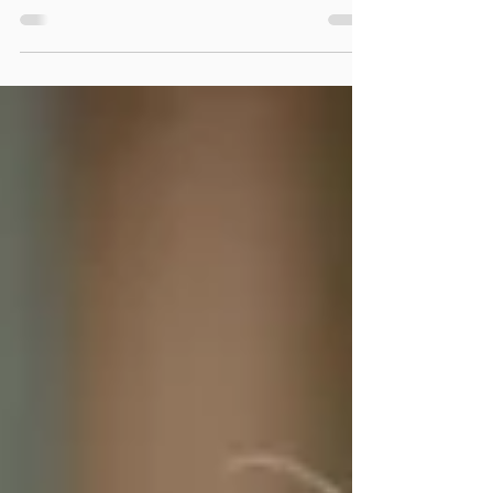
Jak si poradit abstraktností tématu a nedostatkem
kvalitního vybavení při výuce molekulární biologie?