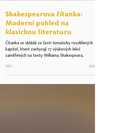
Shakespearova čítanka:
Moderní pohled na
klasickou literaturu
Čítanka se skládá ze šesti tematicky rozdělených
kapitol, které zachycují 17 výukových lekcí
zaměřených na texty Williama Shakespeara,