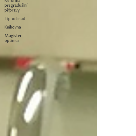
Reforma
pregraduální
přípravy
Tip odjinud
Knihovna
Magister
optimus