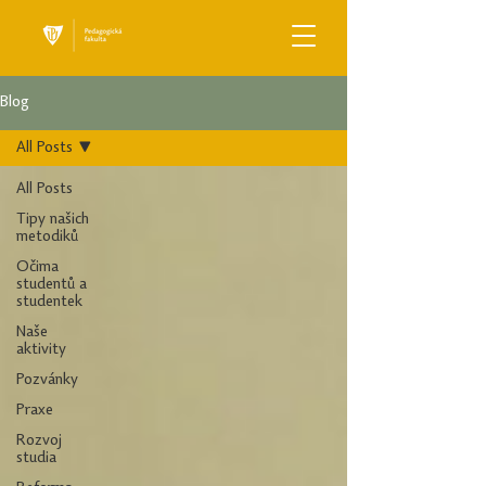
Blog
All Posts
All Posts
Tipy našich
metodiků
Očima
studentů a
studentek
Naše
aktivity
Pozvánky
Praxe
Rozvoj
studia