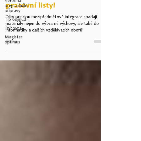
Reforma
pracovní listy!
pregraduální
přípravy
Díky principu mezipředmětové integrace spadají
Tip odjinud
materiály nejen do výtvarné výchovy, ale také do
Knihovna
informatiky a dalších vzdělávacích oborů!
Magister
optimus