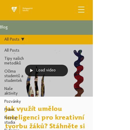
Blog
All Posts
All Posts
Tipy našich
metodiků
Load video
Očima
studentů a
studentek
Naše
aktivity
Pozvánky
Jak využít umělou
Praxe
inteligenci pro kreativní
Rozvoj
studia
tvorbu žáků? Stáhněte si