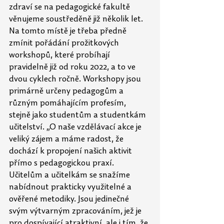
zdraví se na pedagogické fakultě 
věnujeme soustředěně již několik let. 
Na tomto místě je třeba předně 
zmínit pořádání prožitkových 
workshopů, které probíhají 
pravidelně již od roku 2022, a to ve 
dvou cyklech ročně. Workshopy jsou 
primárně určeny pedagogům a 
různým pomáhajícím profesím, 
stejně jako studentům a studentkám 
učitelství. „O naše vzdělávací akce je 
veliký zájem a máme radost, že 
dochází k propojení našich aktivit 
přímo s pedagogickou praxí. 
Učitelům a učitelkám se snažíme 
nabídnout prakticky využitelné a 
ověřené metodiky. Jsou jedinečné 
svým výtvarným zpracováním, jež je 
pro dospívající atraktivní, ale i tím, že 