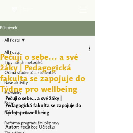
Příspěvek
All Posts
All Posts
Pečuji o sebe… a své
Tipy našich metodiků
žáky | Pedagogická
Očima studentů a studentek
fakulta se zapojuje do
Naše aktivity
Týdne pro wellbeing
Pozvánky
Pečuji o sebe… a své žáky | 
Praxe
Pedagogická fakulta se zapojuje do 
Týdne pro wellbeing
Rozvoj studia
Reforma pregraduální přípravy
Autor:
 redakce Učitel21