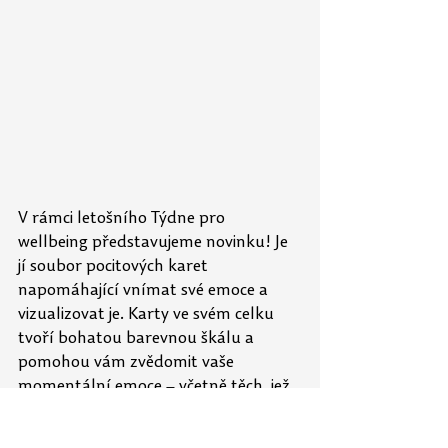
V rámci letošního Týdne pro 
wellbeing představujeme novinku! Je 
jí soubor pocitových karet 
napomáhající vnímat své emoce a 
vizualizovat je. Karty ve svém celku 
tvoří bohatou barevnou škálu a 
pomohou vám zvědomit vaše 
momentální emoce – včetně těch, jež 
jsou slovy obtížně uchopitelné. A jak je 
využít? Zaměřte se na své 