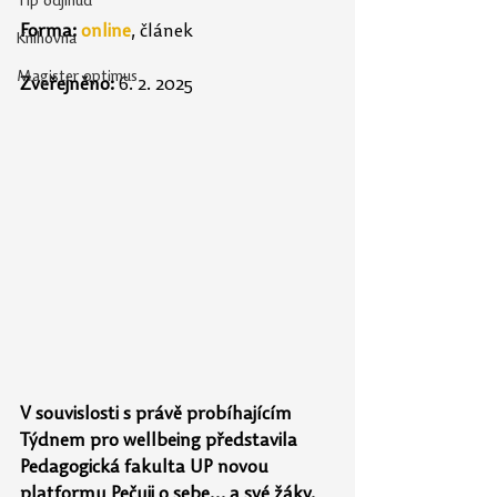
Tip odjinud
Forma:
online
, článek
Knihovna
Magister optimus
Zveřejněno: 
6. 2. 2025
V souvislosti s právě probíhajícím 
Týdnem pro wellbeing představila 
Pedagogická fakulta UP novou 
platformu Pečuji o sebe… a své žáky. 