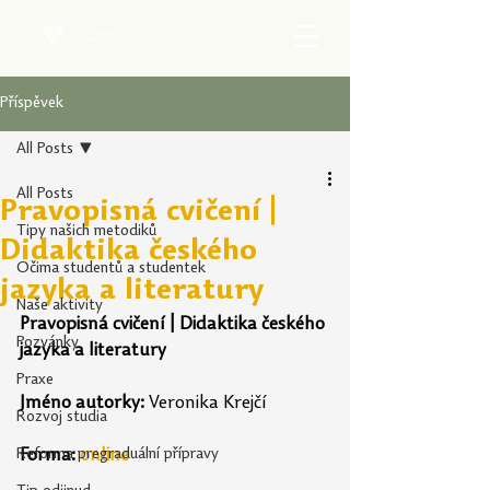
Příspěvek
All Posts
All Posts
Pravopisná cvičení |
Tipy našich metodiků
Didaktika českého
Očima studentů a studentek
jazyka a literatury
Naše aktivity
Pravopisná cvičení | Didaktika českého 
Pozvánky
jazyka a literatury
Praxe
Jméno autorky:
 Veronika Krejčí
Rozvoj studia
Reforma pregraduální přípravy
Forma:
online