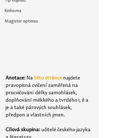
Tip odjinud
Knihovna
Magister optimus
Anotace:
 Na 
této stránce
 najdete 
pravopisná cvičení zaměřená na 
procvičování délky samohlásek, 
doplňování měkkého a tvrdého i, ě a 
je a také párových souhlásek, 
předpon a vlastních jmen.
Cílová skupina:
 učitelé českého jazyka 
a literatury