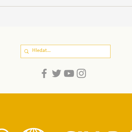
Poznej svou osobnost |
Peču
Nová pomůcka pro
| Pe
sebepoznání, která
zapo
propojuje odborné
well
poznatky a
srozumitelnost pro
dospívající