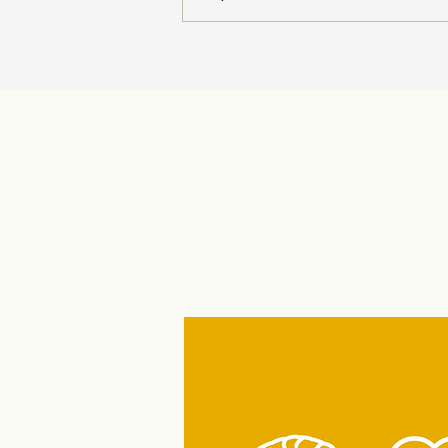
Portál Pečuji o sebe nabízí
startovací balíček pro
pedagogy!