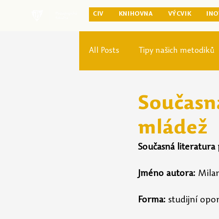
CIV
KNIHOVNA
VÝCVIK
INO
All Posts
Tipy našich metodiků
Rozvoj studia
Reforma pr
Současná
mládež
Současná literatura
Jméno autora:
 Mila
Forma:
 studijní opo