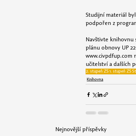
Studijní materiál b
podpořen z program
Navštivte knihovnu 
plánu obnovy UP 22
www.civpdfup.com na
učitelství a dalšíc
2. stupeň ZŠ
1. stupeň ZŠ
St
Knihovna
Nejnovější příspěvky