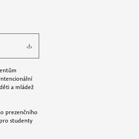
dentům 
intencionální 
děti a mládež 
ho prezenčního 
pro studenty 