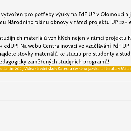
yl vytvořen pro potřeby výuky na PdF UP v Olomouci a j
u Národního plánu obnovy v rámci projektu UP 22+ 
studijních materiálů vzniklých nejen v rámci projektu 
+ edUP! Na webu Centra inovací ve vzdělávání PdF UP 
jdete stovky materiálů ke studiu pro studenty a stud
h pedagogicky zaměřených studijních programů!
udujícím
2023
Videa
střední školy
Katedra českého jazyka a literatury
Mila