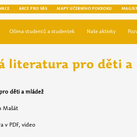
VACE
AKCE PRO VÁS
MAPY UČEBNÍHO POKROKU
MAGIS
Očima studentů a studentek
Naše aktivity
Poz
egraduální přípravy
Tip odjinud
Knihovna
Mag
 literatura pro děti a
 pro děti a mládež
n Mašát
ra v PDF, video