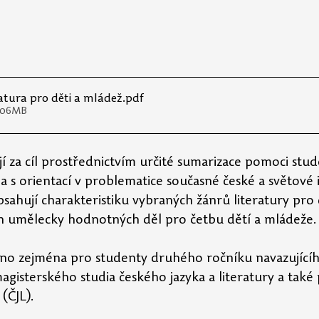
atura pro děti a mládež
.pdf
1.06MB
jí za cíl prostřednictvím určité sumarizace pomoci stu
a s orientací v problematice současné české a světové 
obsahují charakteristiku vybraných žánrů literatury pro 
h umělecky hodnotných děl pro četbu dětí a mládeže.
no zejména pro studenty druhého ročníku navazující
isterského studia českého jazyka a literatury a také 
 (ČJL).