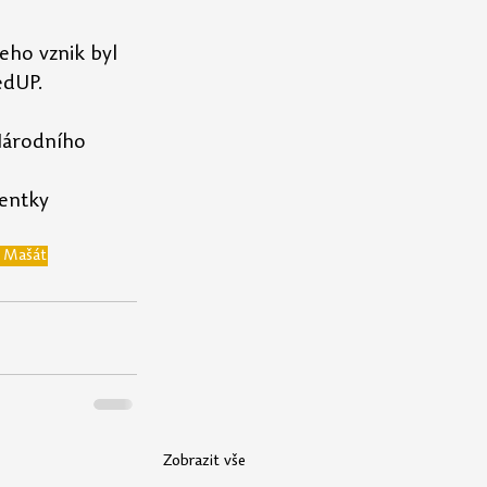
eho vznik byl 
edUP.
Národního 
entky 
n Mašát
Zobrazit vše