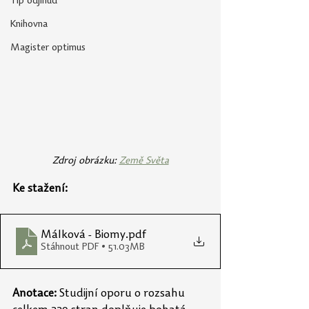
Tip odjinud
Knihovna
Magister optimus
Zdroj obrázku: 
Země Světa
Ke stažení:
Málková - Biomy
.pdf
Stáhnout PDF • 51.03MB
Anotace:
 Studijní oporu o rozsahu 