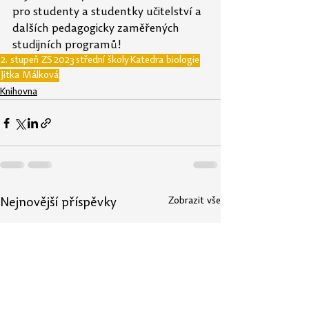
pro studenty a studentky učitelství a 
dalších pedagogicky zaměřených 
studijních programů!
2. stupeň ZŠ
2023
střední školy
Katedra biologie
Jitka Málková
Knihovna
Zobrazit vše
Nejnovější příspěvky