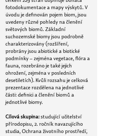
celkem 229 stran doplňuje bohatá 
fotodokumentace a mapy výskytů. V 
úvodu je definován pojem biom, jsou 
uvedeny různé pohledy na členění 
světových biomů. Základní 
suchozemské biomy jsou podrobně 
charakterizovány (rozšíření, 
probrány jsou abiotické a biotické 
podmínky – zejména vegetace, flóra a 
fauna, rozebráno je také jejich 
ohrožení, zejména v posledních 
desetiletích). Kvůli rozsahu je celková 
prezentace rozdělena na jednotlivé 
části: definici a členění biomů a 
jednotlivé biomy.
Cílová skupina:
 studující učitelství 
přírodopisu, 2. ročník navazujícího 
studia, Ochrana životního prostředí, 