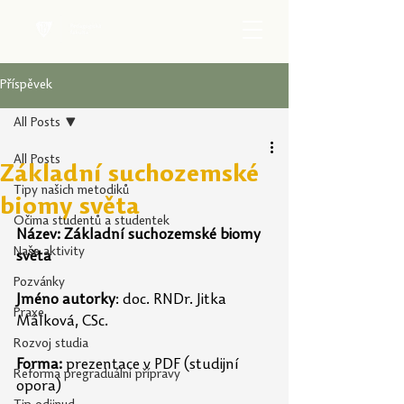
Příspěvek
All Posts
All Posts
Základní suchozemské
Tipy našich metodiků
biomy světa
Očima studentů a studentek
Název: Základní suchozemské biomy 
Naše aktivity
světa
Pozvánky
Jméno autorky
: doc. RNDr. Jitka 
Praxe
Málková, CSc.
Rozvoj studia
Forma:
 prezentace v PDF (studijní 
Reforma pregraduální přípravy
opora)