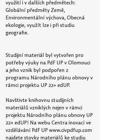
využití i v dalších předmětech: 
Globální předměty Země, 
Environmentální výchova, Obecná 
ekologie, využít lze i při studiu 
geografie.
Studijní materiál byl vytvořen pro 
potřeby výuky na PdF UP v Olomouci 
a jeho vznik byl podpořen z 
programu Národního plánu obnovy v 
rámci projektu UP 22+ edUP.
Navštivte knihovnu studijních 
materiálů vzniklých nejen v rámci 
projektu Národního plánu obnovy UP 
22+ edUP! Na webu Centra inovací ve 
vzdělávání PdF UP www.civpdfup.com 
najdete stovky materiálů ke studiu 