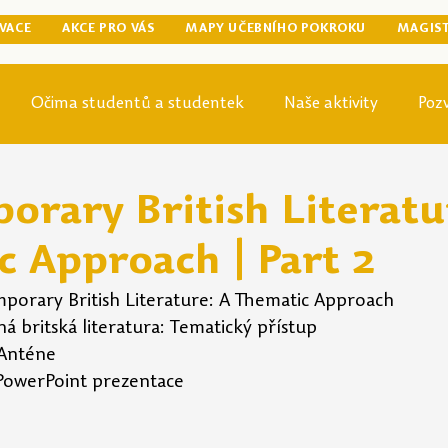
VACE
AKCE PRO VÁS
MAPY UČEBNÍHO POKROKU
MAGIS
Očima studentů a studentek
Naše aktivity
Poz
egraduální přípravy
Tip odjinud
Knihovna
Mag
orary British Literatu
c Approach | Part 2
porary British Literature: A Thematic Approach
ná britská literatura: Tematický přístup 
 Anténe
 PowerPoint prezentace