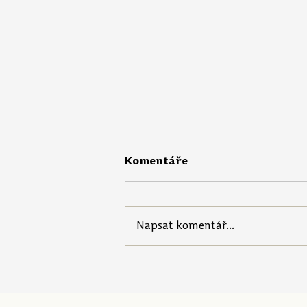
Komentáře
Napsat komentář...
Portál Pečuji o sebe nabízí
startovací balíček pro
pedagogy!