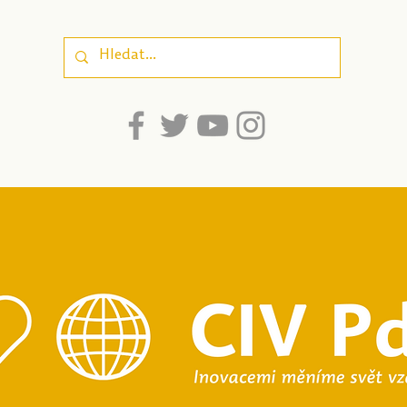
propojuje odborné
well
poznatky a
srozumitelnost pro
dospívající