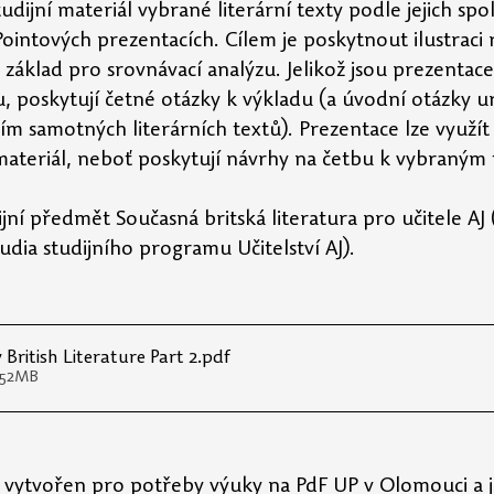
udijní materiál vybrané literární texty podle jejich sp
ointových prezentacích. Cílem je poskytnout ilustraci
 základ pro srovnávací analýzu. Jelikož jsou prezentac
, poskytují četné otázky k výkladu (a úvodní otázky u
m samotných literárních textů). Prezentace lze využít i
materiál, neboť poskytují návrhy na četbu k vybraný
ijní předmět 
Současná britská literatura pro učitele AJ 
udia studijního programu Učitelství AJ). 
ritish Literature Part 2
.pdf
1.52MB
yl vytvořen pro potřeby výuky na PdF UP v Olomouci a j