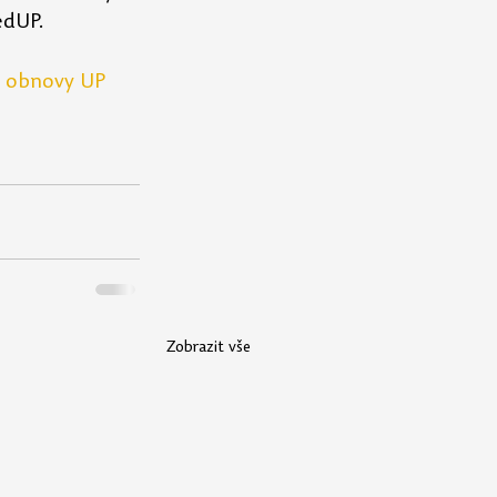
edUP.
u obnovy UP 
Zobrazit vše