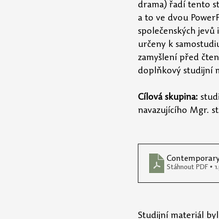
drama) řadí tento st
a to ve dvou PowerP
společenských jevů i
určeny k samostudiu
zamyšlení před čtení
doplňkový studijní 
Cílová skupina: 
stud
navazujícího Mgr. st
Contemporary B
Stáhnout PDF • 
Studijní materiál b