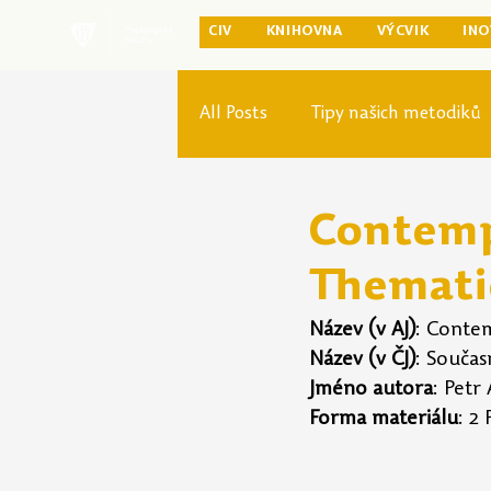
CIV
KNIHOVNA
VÝCVIK
INO
All Posts
Tipy našich metodiků
Rozvoj studia
Reforma pr
Contemp
Themati
Název (v AJ)
: Contem
Název (v ČJ)
: Součas
Jméno autora
: Petr
Forma materiálu
: 2