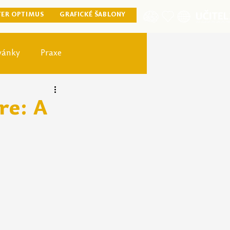
TER OPTIMUS
GRAFICKÉ ŠABLONY
vánky
Praxe
ister optimus
re: A