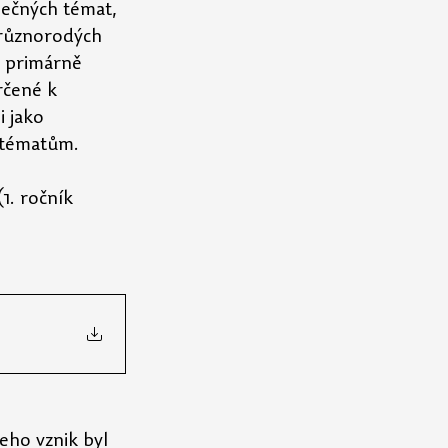
olečných témat, 
 různorodých 
e primárně 
rčené k 
 jako 
m tématům.
(1. ročník 
eho vznik byl 