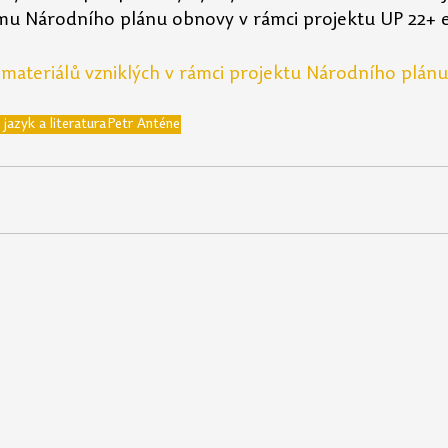
u Národního plánu obnovy v rámci projektu UP 22+ 
 materiálů vzniklých v rámci projektu Národního plán
 jazyk a literatura
Petr Anténe