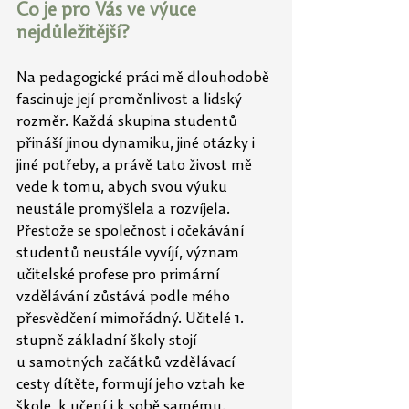
Co je pro Vás ve výuce 
nejdůležitější?
Na pedagogické práci mě dlouhodobě 
fascinuje její proměnlivost a lidský 
rozměr. Každá skupina studentů 
přináší jinou dynamiku, jiné otázky i 
jiné potřeby, a právě tato živost mě 
vede k tomu, abych svou výuku 
neustále promýšlela a rozvíjela. 
Přestože se společnost i
očekávání 
studentů neustále vyvíjí, význam 
učitelské profese pro primární 
vzdělávání zůstává podle mého 
přesvědčení mimořádný. Učitelé 1. 
stupně základní školy stojí 
u
samotných začátků vzdělávací 
cesty dítěte, formují jeho vztah ke 
škole, k učení i k sobě samému.  