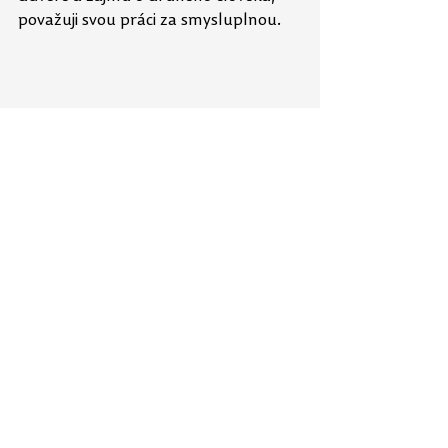
považuji svou práci za smysluplnou. 
Vážíme si její otevřenosti, 
podpory a schopnosti vést nás 
k přemýšlení o důležitých 
otázkách vzdělávání i života.
Uveďte, co na kandidátovi 
nebo kandidátce nejvíce 
oceňujete:
Ochotu pracovat s námi, dává nám 