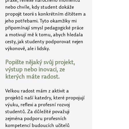
praxe, reflexe náročného momentu 
nebo chvíle, kdy student dokáže 
propojit teorii s konkrétním dítětem a 
jeho potřebami. Tyto okamžiky mi 
připomínají smysl pedagogické práce 
a motivují mě k tomu, abych hledala 
cesty, jak studenty podporovat nejen 
výkonově, ale i lidsky.
Popište nějaký svůj projekt, 
výstup nebo inovaci, ze 
kterých máte radost.
Velkou radost mám z aktivit a 
projektů naší katedry, které propojují 
výuku, reflexi a
profesní rozvoj 
studentů. Za důležité považuji 
zejména podporu profesních 
kompetencí budoucích učitelů 