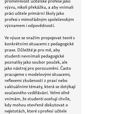
proměnlivost učitelské profese jako 
výzvu, nikoli překážku, a aby vnímali 
práci učitele primární školy jako 
profesi s mimořádným společenským 
významem i odpovědností. 
Ve výuce se snažím propojovat teorii s 
konkrétními situacemi z pedagogické 
praxe. Důležité je pro mě, aby 
studenti nevnímali pedagogické 
poznatky jako soubor pouček, ale 
jako nástroj pro porozumění. Často 
pracujeme s modelovými situacemi, 
reflexemi zkušeností z
praxí nebo 
s aktuálními tématy, která se dotýkají 
současného vzdělávání. Velmi silně 
vnímám, že studenti oceňují chvíle, 
kdy mohou otevřeně diskutovat o 
nejistotách, které s profesí učitele 