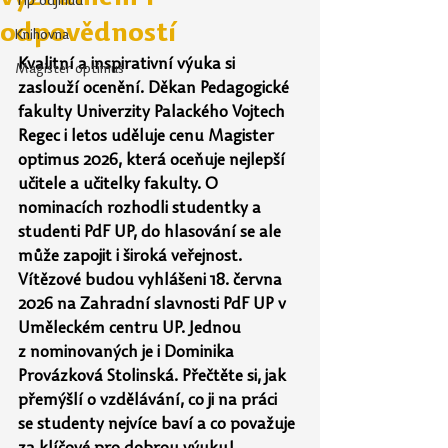
Tip odjinud
odpovědností
Knihovna
Kvalitní a inspirativní výuka si 
Magister optimus
zaslouží ocenění. Děkan Pedagogické 
fakulty Univerzity Palackého Vojtech 
Regec i letos uděluje cenu Magister 
optimus 2026, která oceňuje nejlepší 
učitele a učitelky fakulty. O 
nominacích rozhodli studentky a 
studenti PdF UP, do hlasování se ale 
může zapojit i široká veřejnost. 
Vítězové budou vyhlášeni 18. června 
2026 na
Zahradní slavnosti PdF UP v 
Uměleckém centru UP. Jednou 
z nominovaných je
i
Dominika 
Provázková Stolinská. Přečtěte si, jak 
přemýšlí o vzdělávání, co ji na práci 
se
studenty nejvíce baví a co považuje 