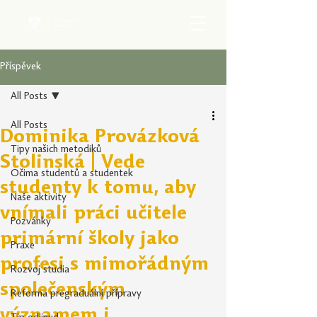
Příspěvek
All Posts
All Posts
Dominika Provázková
Tipy našich metodiků
Stolinská | Vede
Očima studentů a studentek
studenty k tomu, aby
Naše aktivity
vnímali práci učitele
Pozvánky
primární školy jako
Praxe
profesi s mimořádným
Rozvoj studia
společenským
Reforma pregraduální přípravy
významem i