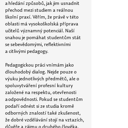
a hledání způsobů, jak jim usnadnit 
přechod mezi studiem a reálnou 
školní praxí. Věřím, že právě v této 
oblasti má vysokoškolská příprava 
učitelů významný potenciál. Naší 
snahou je pomáhat studentům stát 
se sebevědomými, reflektivními 
a
citlivými pedagogy. 
Pedagogickou práci vnímám jako 
dlouhodobý dialog. Nejde pouze o 
výuku jednotlivých předmětů, ale o 
spoluvytváření profesní kultury 
založené na respektu, otevřenosti 
a odpovědnosti. Pokud se studentům 
podaří odnést si ze studia kromě 
odborných znalostí také zkušenost, 
že dobré vzdělávání stojí na vztazích, 
důvěře a zájmu o druhého člověka, 