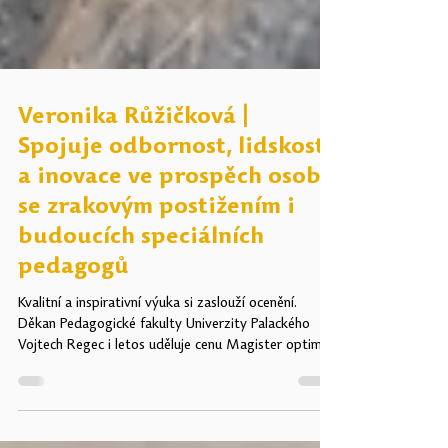
Veronika Růžičková |
Spojuje odbornost, lidskost
a inovace ve prospěch osob
se zrakovým postižením i
budoucích speciálních
pedagogů
Kvalitní a inspirativní výuka si zaslouží ocenění.