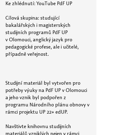
Ke zhlédnutí: YouTube PdF UP
Cílová skupina: studující 
bakalářských i magisterských 
studijních programů PdF UP 
v Olomouci, 
anglický jazyk pro 
pedagogické profese, ale i učitelé, 
případně veřejnost. 
Studijní materiál byl vytvořen pro 
potřeby výuky na PdF UP v Olomouci 
a jeho vznik byl podpořen z 
programu Národního plánu obnovy v 
rámci projektu UP 22+ edUP.
Navštivte knihovnu studijních 
materiálů vzniklých nejen v rámci 