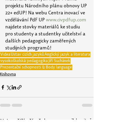
projektu Národního plánu obnovy UP 
22+ edUP! Na webu Centra inovací ve 
vzdělávání PdF UP 
www.civpdfup.com
najdete stovky materiálů ke studiu 
pro studenty a studentky učitelství a 
dalších pedagogicky zaměřených 
studijních programů!
Videa
Ústav cizích jazyků
Anglický jazyk a literatura
vysokoškolská pedagogika
Jiří Suchánek
Prezentační schopnosti & Body language
Knihovna
Zobrazit vše
Nejnovější příspěvky