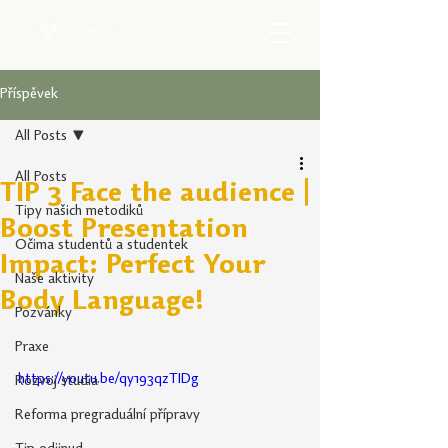
Příspěvek
All Posts
All Posts
TIP 3 Face the audience |
Tipy našich metodiků
Boost Presentation
Očima studentů a studentek
Impact: Perfect Your
Naše aktivity
Body Language!
Pozvánky
Praxe
https://youtu.be/qy193qzTIDg
Rozvoj studia
Reforma pregraduální přípravy