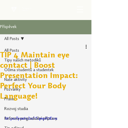
Příspěvek
All Posts
All Posts
TIP 4 Maintain eye
Tipy našich metodiků
contact | Boost
Očima studentů a studentek
Presentation Impact:
Naše aktivity
Perfect Your Body
Pozvánky
Language!
Praxe
Rozvoj studia
Reforma pregraduální přípravy
https://youtu.be/cSqwpR2Eo1s