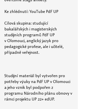
overcome stage anxiety.
Ke zhlédnutí: YouTube PdF UP
Cílová skupina: studující 
bakalářských i magisterských 
studijních programů PdF UP 
v Olomouci, 
anglický jazyk pro 
pedagogické profese, ale i učitelé, 
případně veřejnost. 
Studijní materiál byl vytvořen pro 
potřeby výuky na PdF UP v Olomouci 
a jeho vznik byl podpořen z 
programu Národního plánu obnovy v 
rámci projektu UP 22+ edUP.