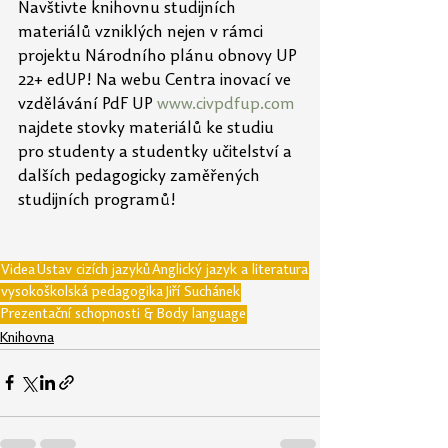
Navštivte knihovnu studijních 
materiálů vzniklých nejen v rámci 
projektu Národního plánu obnovy UP 
22+ edUP! Na webu Centra inovací ve 
vzdělávání PdF UP 
www.civpdfup.com
najdete stovky materiálů ke studiu 
pro studenty a studentky učitelství a 
dalších pedagogicky zaměřených 
studijních programů!
Videa
Ústav cizích jazyků
Anglický jazyk a literatura
vysokoškolská pedagogika
Jiří Suchánek
Prezentační schopnosti & Body language
Knihovna