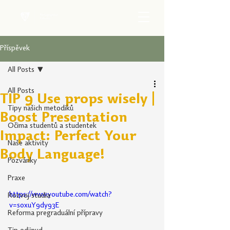
Příspěvek
All Posts
All Posts
TIP 9 Use props wisely |
Tipy našich metodiků
Boost Presentation
Očima studentů a studentek
Impact: Perfect Your
Naše aktivity
Body Language!
Pozvánky
Praxe
https://www.youtube.com/watch?
Rozvoj studia
v=soxuY9dy93E
Reforma pregraduální přípravy