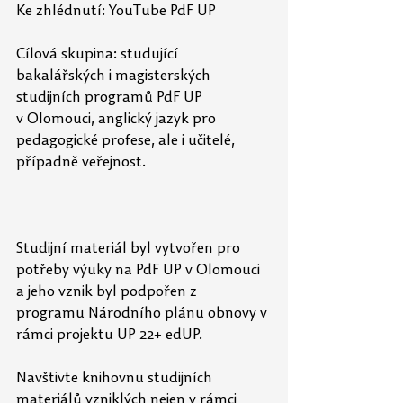
Ke zhlédnutí: YouTube PdF UP
Cílová skupina: studující 
bakalářských i magisterských 
studijních programů PdF UP 
v Olomouci, 
anglický jazyk pro 
pedagogické profese, ale i učitelé, 
případně veřejnost. 
Studijní materiál byl vytvořen pro 
potřeby výuky na PdF UP v Olomouci 
a jeho vznik byl podpořen z 
programu Národního plánu obnovy v 
rámci projektu UP 22+ edUP.
Navštivte knihovnu studijních 
materiálů vzniklých nejen v rámci 