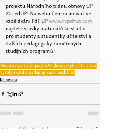
projektu Národního plánu obnovy UP 
22+ edUP! Na webu Centra inovací ve 
vzdělávání PdF UP 
www.civpdfup.com
najdete stovky materiálů ke studiu 
pro studenty a studentky učitelství a 
dalších pedagogicky zaměřených 
studijních programů!
Videa
Ústav cizích jazyků
Anglický jazyk a literatura
vysokoškolská pedagogika
Jiří Suchánek
Knihovna
Zobrazit vše
Nejnovější příspěvky