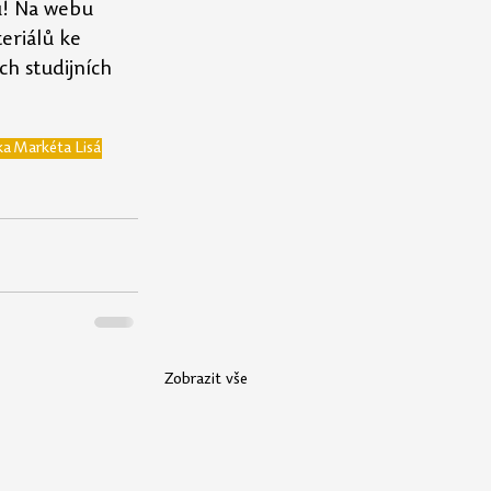
u! Na webu 
eriálů ke 
h studijních 
ka
Markéta Lisá
Zobrazit vše