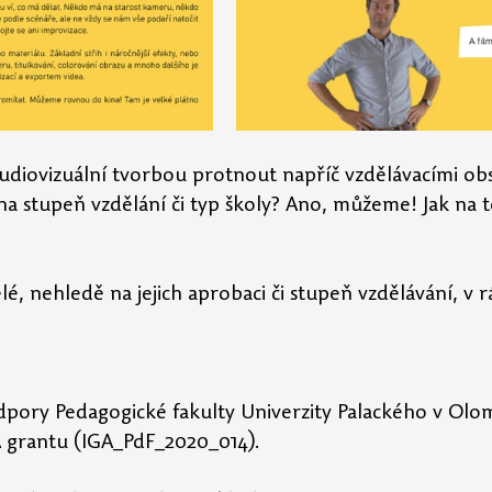
diovizuální tvorbou protnout napříč vzdělávacími ob
 stupeň vzdělání či typ školy? Ano, můžeme! Jak na to
elé, nehledě na jejich aprobaci či stupeň vzdělávání, v 
odpory Pedagogické fakulty Univerzity Palackého v Olom
A grantu (IGA_PdF_2020_014).