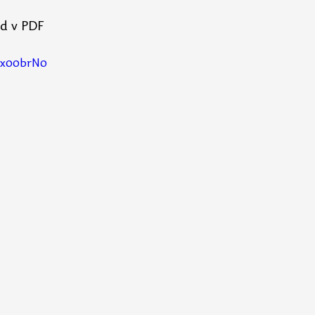
od v PDF
WRx00brN0