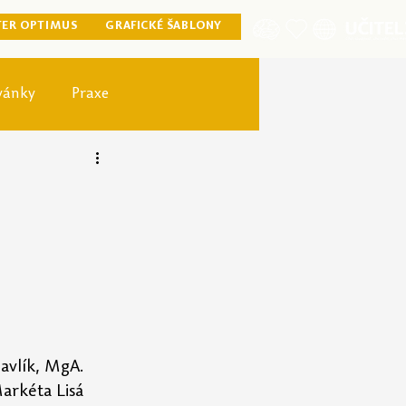
TER OPTIMUS
GRAFICKÉ ŠABLONY
vánky
Praxe
ister optimus
avlík, MgA. 
arkéta Lisá