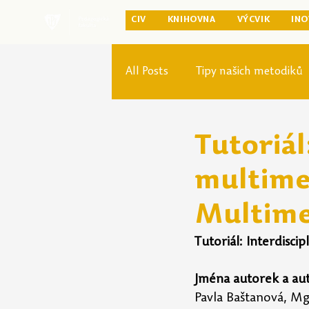
CIV
KNIHOVNA
VÝCVIK
INO
All Posts
Tipy našich metodiků
Rozvoj studia
Reforma pr
Tutoriál
multimed
Multime
Tutoriál: Interdisci
Jména autorek a aut
Pavla Baštanová, Mg