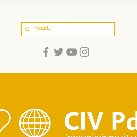
sebepoznání, která
zapo
propojuje odborné
well
poznatky a
srozumitelnost pro
dospívající