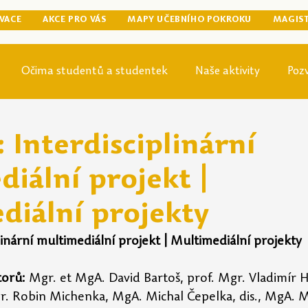
VACE
AKCE PRO VÁS
MAPY UČEBNÍHO POKROKU
MAGIS
Očima studentů a studentek
Naše aktivity
Poz
egraduální přípravy
Tip odjinud
Knihovna
Mag
: Interdisciplinární
iální projekt |
diální projekty
plinární multimediální projekt | Multimediální projekty
orů: 
Mgr. et MgA. David Bartoš, prof. Mgr. Vladimír H
r. Robin Michenka, MgA. Michal Čepelka, dis., MgA. M