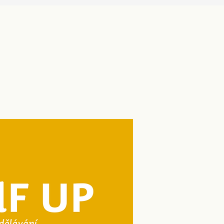
juje do Týdne pro
being