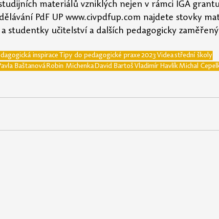
studijních materiálů vzniklých nejen v rámci IGA grant
zdělávání PdF UP www.civpdfup.com najdete stovky mat
a studentky učitelství a dalších pedagogicky zaměřenýc
dagogická inspirace
Tipy do pedagogické praxe
2023
Videa
střední školy
Pavla Baštanová
Robin Michenka
David Bartoš
Vladimír Havlík
Michal Čepel