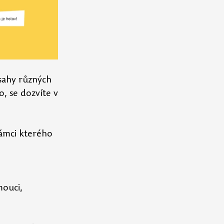
sahy různých 
, se dozvíte v 
rámci kterého 
ouci, 