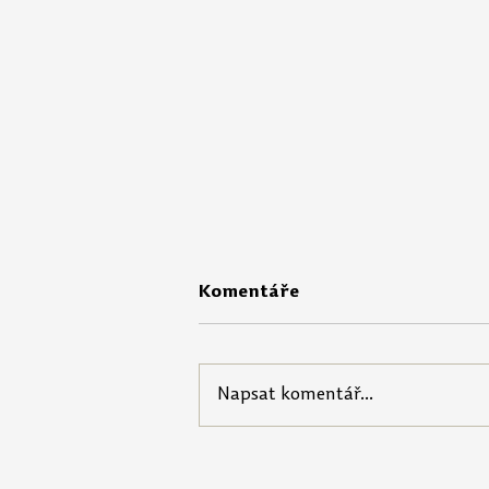
Komentáře
Napsat komentář...
Portál Pečuji o sebe nabízí
startovací balíček pro