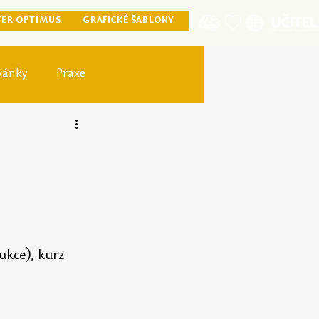
TER OPTIMUS
GRAFICKÉ ŠABLONY
vánky
Praxe
ister optimus
ukce), kurz 