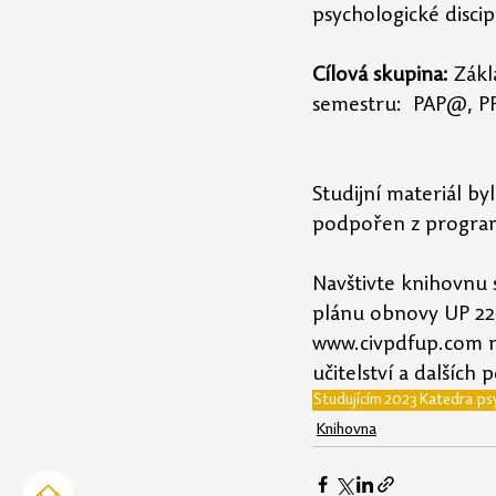
psychologické discip
Cílová skupina:
 Zákl
semestru:  PAP@, 
Studijní materiál b
podpořen z program
Navštivte knihovnu 
plánu obnovy UP 22
www.civpdfup.com na
učitelství a dalšíc
Studujícím
2023
Katedra ps
Knihovna