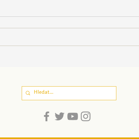
Poznej svou osobnost |
Peču
Nová pomůcka pro
| Pe
sebepoznání, která
zapo
propojuje odborné
well
poznatky a
srozumitelnost pro
dospívající