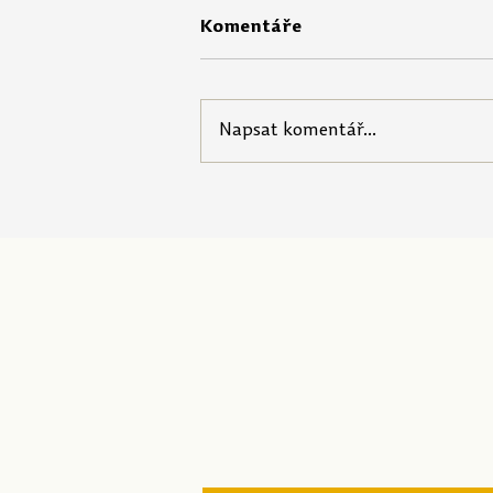
Komentáře
Napsat komentář...
Portál Pečuji o sebe nabízí
startovací balíček pro
pedagogy!