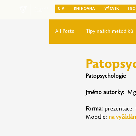
CIV
KNIHOVNA
VÝCVIK
INO
All Posts
Tipy našich metodiků
Rozvoj studia
Reforma pr
Patopsy
Patopsychologie
Jméno autorky:
  Mg
Forma:
 prezentace, 
Moodle; 
na vyžádání