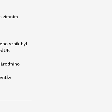
ím zimním 
eho vznik byl 
edUP.
Národního 
entky 