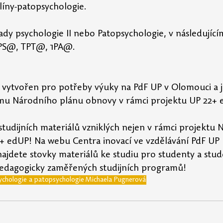
líny-patopsychologie.
ady psychologie II nebo Patopsychologie, v následujíc
PPS@, TPT@, 1PA@.
yl vytvořen pro potřeby výuky na PdF UP v Olomouci a j
u Národního plánu obnovy v rámci projektu UP 22+ 
studijních materiálů vzniklých nejen v rámci projektu 
+ edUP! Na webu Centra inovací ve vzdělávání PdF UP 
jdete stovky materiálů ke studiu pro studenty a stud
h pedagogicky zaměřených studijních programů!
ychologie a patopsychologie
Michaela Pugnerová