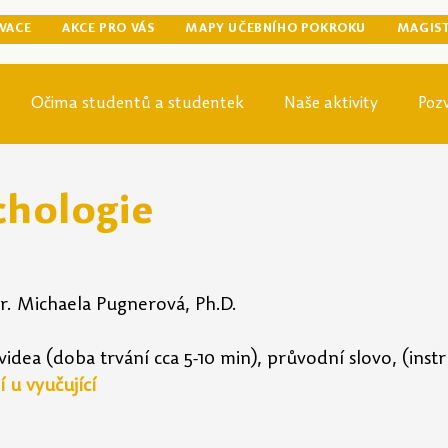
VACE
AKCE PRO VÁS
MAPY UČEBNÍHO POKROKU
MAGIS
Očima studentů a studentek
Naše aktivity
Poz
egraduální přípravy
Tip odjinud
Knihovna
Mag
chologie
r. Michaela Pugnerová, Ph.D.
videa (doba trvání cca 5-10 min), průvodní slovo, (instr
 u vyučující