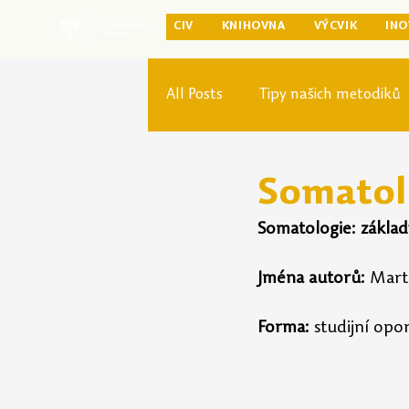
CIV
KNIHOVNA
VÝCVIK
INO
All Posts
Tipy našich metodiků
Rozvoj studia
Reforma pr
Somatol
Somatologie: základ
Jména autorů:
 Mart
Forma: 
studijní opo