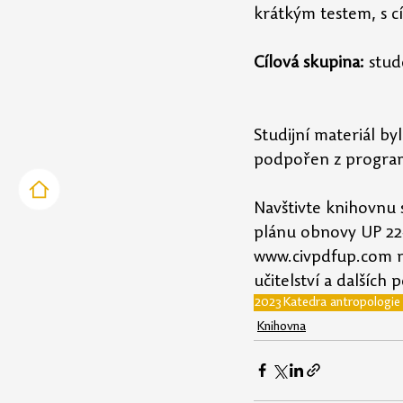
krátkým testem, s cí
Cílová skupina:
 stu
Studijní materiál b
podpořen z program
Navštivte knihovnu 
plánu obnovy UP 22
www.civpdfup.com na
učitelství a dalšíc
2023
Katedra antropologie
Knihovna