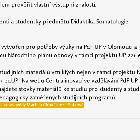
lem prověřit vlastní výstupní znalosti.
denti a studentky předmětu Didaktika Somatologie.
yl vytvořen pro potřeby výuky na PdF UP v Olomouci a j
u Národního plánu obnovy v rámci projektu UP 22+ 
studijních materiálů vzniklých nejen v rámci projektu 
+ edUP! Na webu Centra inovací ve vzdělávání PdF UP 
jdete stovky materiálů ke studiu pro studenty a stud
h pedagogicky zaměřených studijních programů!
 a zdravovědy
Martina Cichá
Tereza Sofková