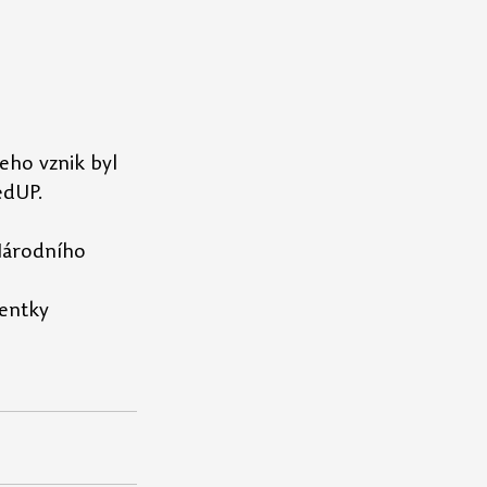
eho vznik byl 
edUP.
Národního 
entky 