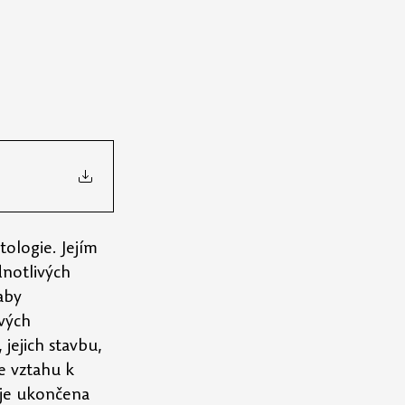
ologie. Jejím 
dnotlivých 
aby 
vých 
jejich stavbu, 
e vztahu k 
 je ukončena 