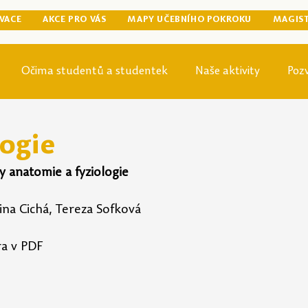
VACE
AKCE PRO VÁS
MAPY UČEBNÍHO POKROKU
MAGIS
Očima studentů a studentek
Naše aktivity
Poz
egraduální přípravy
Tip odjinud
Knihovna
Mag
ogie
y anatomie a fyziologie
ina Cichá, Tereza Sofková
ra v PDF