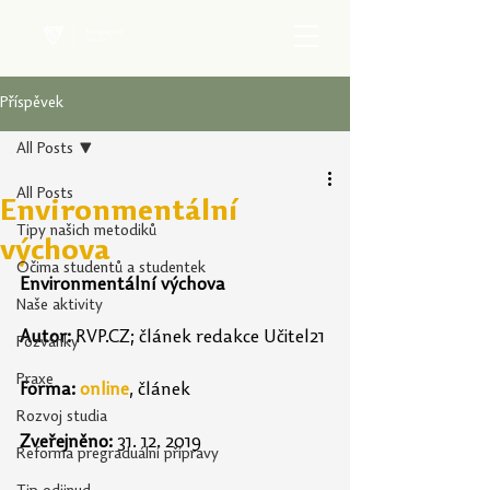
Příspěvek
All Posts
All Posts
Environmentální
Tipy našich metodiků
výchova
Očima studentů a studentek
Environmentální výchova
Naše aktivity
Autor: 
RVP.CZ
; článek redakce Učitel21
Pozvánky
Praxe
Forma:
online
, článek
Rozvoj studia
Zveřejněno:
31. 12. 2019
Reforma pregraduální přípravy